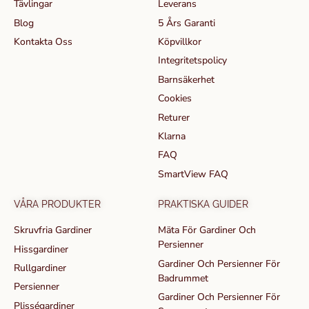
Tävlingar
Leverans
Blog
5 Års Garanti
Kontakta Oss
Köpvillkor
Integritetspolicy
Barnsäkerhet
Cookies
Returer
Klarna
FAQ
SmartView FAQ
VÅRA PRODUKTER
PRAKTISKA GUIDER
Skruvfria Gardiner
Mäta För Gardiner Och
Persienner
Hissgardiner
Gardiner Och Persienner För
Rullgardiner
Badrummet
Persienner
Gardiner Och Persienner För
Plisségardiner