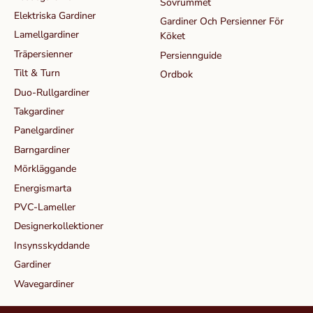
Sovrummet
Elektriska Gardiner
Gardiner Och Persienner För
Lamellgardiner
Köket
Träpersienner
Persiennguide
Tilt & Turn
Ordbok
Duo-Rullgardiner
Takgardiner
Panelgardiner
Barngardiner
Mörkläggande
Energismarta
PVC-Lameller
Designerkollektioner
Insynsskyddande
Gardiner
Wavegardiner