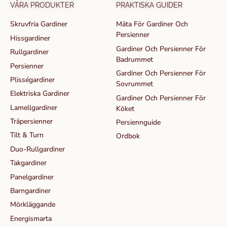
VÅRA PRODUKTER
PRAKTISKA GUIDER
Skruvfria Gardiner
Mäta För Gardiner Och
Persienner
Hissgardiner
Gardiner Och Persienner För
Rullgardiner
Badrummet
Persienner
Gardiner Och Persienner För
Plisségardiner
Sovrummet
Elektriska Gardiner
Gardiner Och Persienner För
Lamellgardiner
Köket
Träpersienner
Persiennguide
Tilt & Turn
Ordbok
Duo-Rullgardiner
Takgardiner
Panelgardiner
Barngardiner
Mörkläggande
Energismarta