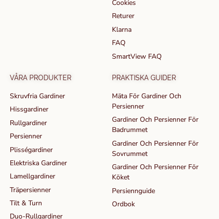
Cookies
Returer
Klarna
FAQ
SmartView FAQ
VÅRA PRODUKTER
PRAKTISKA GUIDER
Skruvfria Gardiner
Mäta För Gardiner Och
Persienner
Hissgardiner
Gardiner Och Persienner För
Rullgardiner
Badrummet
Persienner
Gardiner Och Persienner För
Plisségardiner
Sovrummet
Elektriska Gardiner
Gardiner Och Persienner För
Lamellgardiner
Köket
Träpersienner
Persiennguide
Tilt & Turn
Ordbok
Duo-Rullgardiner