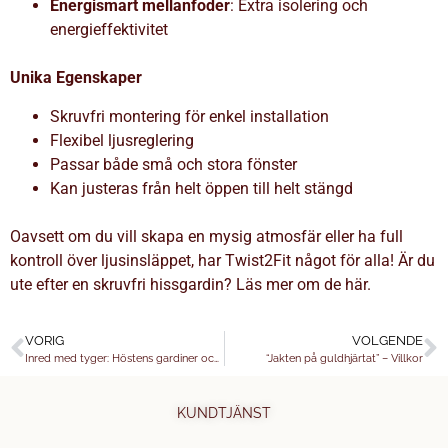
Energismart mellanfoder
: Extra isolering och
energieffektivitet
Unika Egenskaper
Skruvfri montering för enkel installation
Flexibel ljusreglering
Passar både små och stora fönster
Kan justeras från helt öppen till helt stängd
Oavsett om du vill skapa en mysig atmosfär eller ha full
kontroll över ljusinsläppet, har Twist2Fit något för alla! Är du
ute efter en skruvfri hissgardin? Läs mer om de
här
.
VORIG
VOLGENDE
Inred med tyger: Höstens gardiner och textilier för ett varmt och mysigt hem
“Jakten på guldhjärtat” – Villkor
KUNDTJÄNST